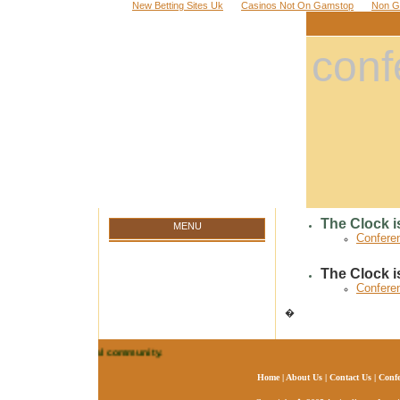
New Betting Sites Uk
Casinos Not On Gamstop
Non G
conf
The Clock i
MENU
Confere
The Clock i
Confere
�
 rural agricultural community.
Home
|
About Us
|
Contact Us
|
Confe