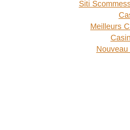
Siti Scommes
Cas
Meilleurs 
Casi
Nouveau 